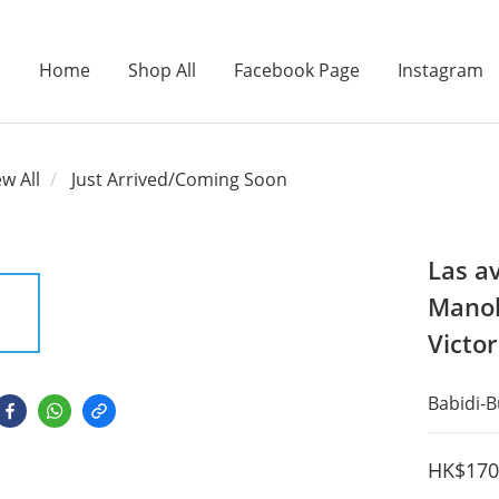
Home
Shop All
Facebook Page
Instagram
ew All
Just Arrived/Coming Soon
Las av
Manol
Victor
Babidi-B
HK$170