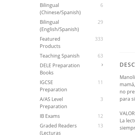
Bilingual
6
(Chinese/Spanish)
Bilingual
29
(English/Spanish)
Featured
333
Products
Teaching Spanish
63
DESC
DELE Preparation
Books
Manoli
IGCSE
11
mamá, 
Preparation
no pre
para s
A/AS Level
3
Preparation
VALOR
IB Exams
12
La lec
Graded Readers
13
siempr
(Lecturas