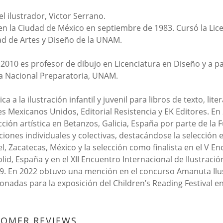
el ilustrador, Victor Serrano.
en la Ciudad de México en septiembre de 1983. Cursó la Licen
ad de Artes y Diseño de la UNAM.
2010 es profesor de dibujo en Licenciatura en Diseño y a p
a Nacional Preparatoria, UNAM.
ca a la ilustración infantil y juvenil para libros de texto, l
es Mexicanos Unidos, Editorial Resistencia y EK Editores. En
ción artística en Betanzos, Galicia, España por parte de la
ciones individuales y colectivas, destacándose la selección 
l, Zacatecas, México y la selección como finalista en el V En
olid, España y en el XII Encuentro Internacional de Ilustrac
9. En 2022 obtuvo una mención en el concurso Amanuta Ilus
ionadas para la exposición del Children’s Reading Festival 
TOMER REVIEWS