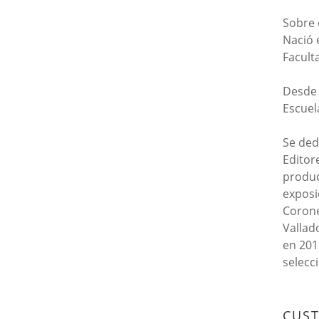
Sobre 
Nació 
Facult
Desde 
Escuel
Se dedi
Editor
produc
exposi
Corone
Vallad
en 201
selecc
CUS