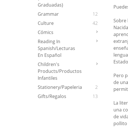
Graduadas)
Puedes
Grammar
12
Sobre 
Culture
42
Nacida
Cómics
aprend
extran
Reading In
enseña
Spanish/Lecturas
lengua
En Español
Estado
Children's
Products/Productos
Pero p
Infantiles
de una
Stationery/Papeleria
2
permit
Gifts/Regalos
13
La lit
una co
de vida
pollito