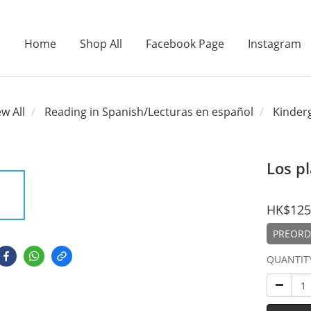
Home
Shop All
Facebook Page
Instagram
ew All
Reading in Spanish/Lecturas en español
Kinderg
Los p
HK$125
PREORDE
QUANTIT