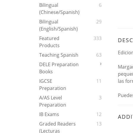
Bilingual
6
(Chinese/Spanish)
Bilingual
29
(English/Spanish)
Featured
333
DESC
Products
Edicio
Teaching Spanish
63
DELE Preparation
Margar
Books
pequeñ
las for
IGCSE
11
Preparation
Puedes
A/AS Level
3
Preparation
IB Exams
12
ADDI
Graded Readers
13
(Lecturas