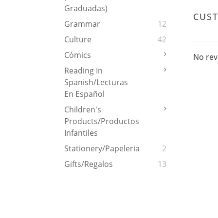
Graduadas)
CUS
Grammar
12
Culture
42
Cómics
No rev
Reading In
Spanish/Lecturas
En Español
Children's
Products/Productos
Infantiles
Stationery/Papeleria
2
Gifts/Regalos
13