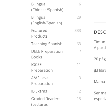
Bilingual
6
(Chinese/Spanish)
Bilingual
29
(English/Spanish)
Featured
333
DESC
Products
Timun 
Teaching Spanish
63
A parti
DELE Preparation
Books
20 pág
IGCSE
11
¡El li
Preparation
A/AS Level
3
Mamá h
Preparation
IB Exams
12
Ser ma
especi
Graded Readers
13
(Lecturas