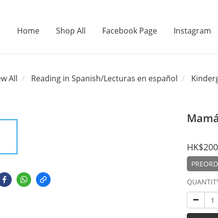
Home
Shop All
Facebook Page
Instagram
ew All
Reading in Spanish/Lecturas en español
Kinderg
Mamá 
HK$200
PREORDE
QUANTIT