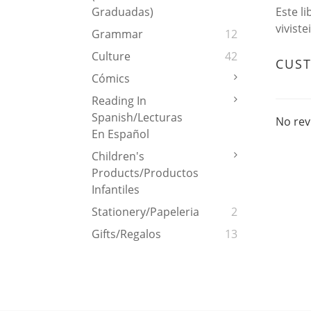
Este l
Graduadas)
viviste
Grammar
12
Culture
42
CUS
Cómics
Reading In
Spanish/Lecturas
No rev
En Español
Children's
Products/Productos
Infantiles
Stationery/Papeleria
2
Gifts/Regalos
13