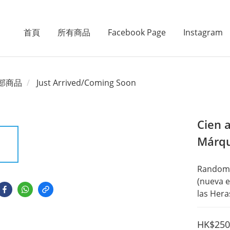
首頁
所有商品
Facebook Page
Instagram
部商品
Just Arrived/Coming Soon
Cien 
Márqu
Random 
(nueva e
las Hera
HK$250