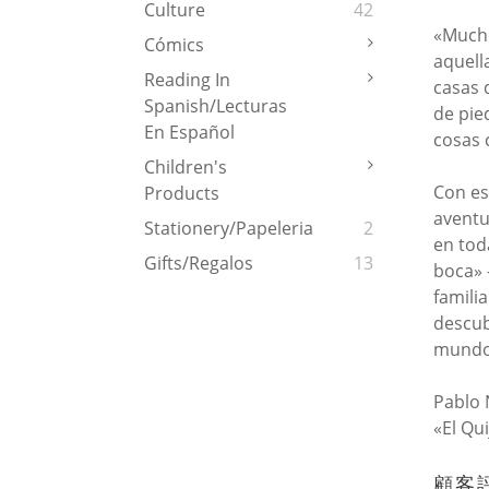
Culture
42
«Mucho
Cómics
aquell
Reading In
casas 
Spanish/Lecturas
de pie
En Español
cosas 
Children's
Con es
Products
aventu
Stationery/Papeleria
2
en tod
Gifts/Regalos
13
boca» 
famili
descub
mundo
Pablo 
«El Qu
顧客