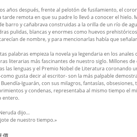
s años después, frente al pelotón de fusilamiento, el coro
a tarde remota en que su padre lo llevó a conocer el hielo
de barro y cañabrava construidas a la orilla de un río de ag
dras pulidas, blancas y enormes como huevos prehistóricos
carecían de nombre, y para mencionarlas había que señalar
tas palabras empieza la novela ya legendaria en los anales de
ras literarias más fascinantes de nuestro siglo. Millones d
as las lenguas y el Premio Nobel de Literatura coronando u
-como gusta decir al escritor- son la más palpable demostra
a Buendía-Iguarán, con sus milagros, fantasías, obsesiones, t
rimientos y condenas, representaba al mismo tiempo el mito 
 entero.
Neruda dijo...
ijote de nuestro tiempo.»
評價