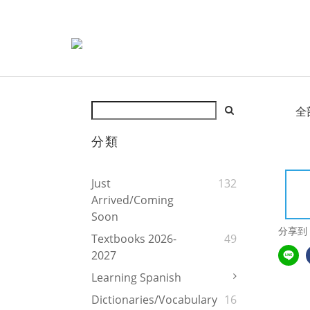
全
分類
Just
132
Arrived/Coming
Soon
分享到
Textbooks 2026-
49
2027
Learning Spanish
Dictionaries/Vocabulary
16