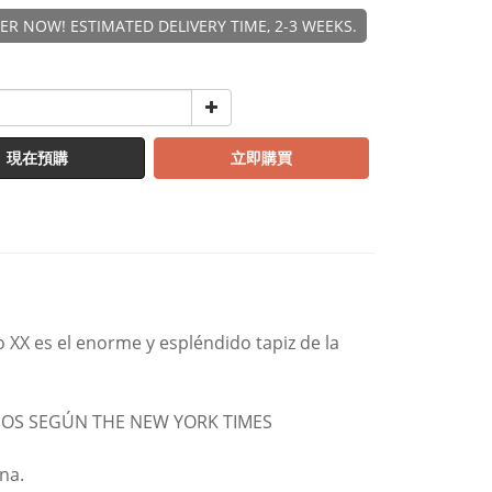
R NOW! ESTIMATED DELIVERY TIME, 2-3 WEEKS.
現在預購
立即購買
o XX es el enorme y espléndido tapiz de la
ÑOS SEGÚN THE NEW YORK TIMES
na.