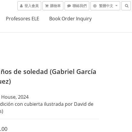
登入會員
購物車
聯絡我們
繁體中文
Profesores ELE
Book Order Inquiry
años de soledad (Gabriel García
ez)
House, 2024
dición con cubierta ilustrada por David de 
s)
.00