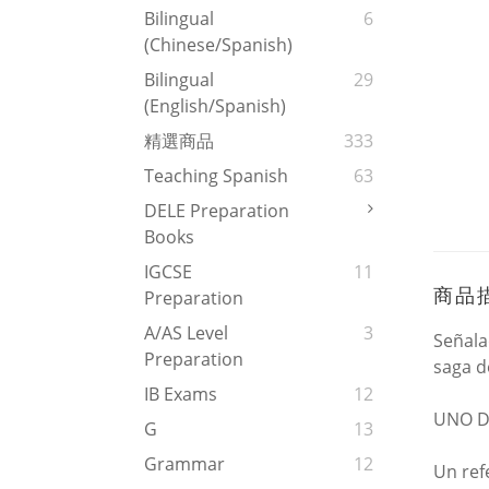
Bilingual
6
(Chinese/Spanish)
Bilingual
29
(English/Spanish)
精選商品
333
Teaching Spanish
63
DELE Preparation
Books
IGCSE
11
商品
Preparation
A/AS Level
3
Señala
Preparation
saga d
IB Exams
12
UNO D
G
13
Grammar
12
Un ref