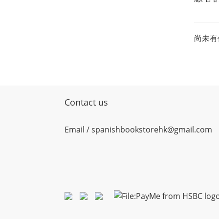
尚未有
Contact us
Email / spanishbookstorehk@gmail.com