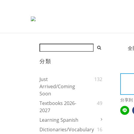
全
分類
Just
132
Arrived/Coming
Soon
分享到
Textbooks 2026-
49
2027
Learning Spanish
Dictionaries/Vocabulary
16