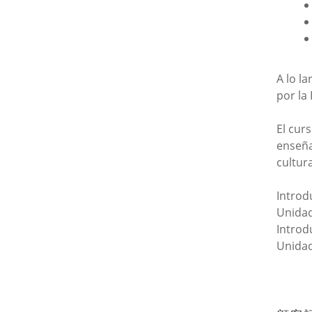
A lo l
por la
El cur
enseña
cultur
Introd
Unidad
Introd
Unidad