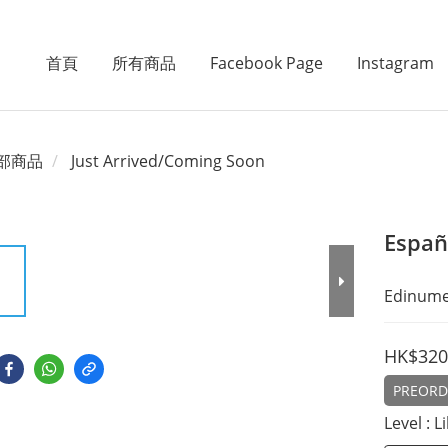
首頁
所有商品
Facebook Page
Instagram
部商品
Just Arrived/Coming Soon
Españo
Edinume
HK$320
PREORDE
Level
: 