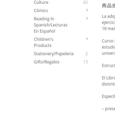
Culture
42
商品
Cómics
La adq
Reading In
ejerci
Spanish/Lecturas
18 mes
En Español
Children's
Curso 
Products
estudi
univer
Stationery/Papeleria
2
Gifts/Regalos
13
Estruct
El Lib
distin
Específ
– pres