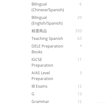
Bilingual
6
(Chinese/Spanish)
Bilingual
29
(English/Spanish)
精選商品
333
Teaching Spanish
63
DELE Preparation
Books
IGCSE
11
Preparation
A/AS Level
3
Preparation
IB Exams
12
G
13
Grammar
12