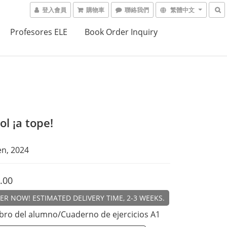
登入會員
購物車
聯絡我們
繁體中文
Profesores ELE
Book Order Inquiry
l ¡a tope!
n, 2024
.00
R NOW! ESTIMATED DELIVERY TIME, 2-3 WEEKS.
Libro del alumno/Cuaderno de ejercicios A1