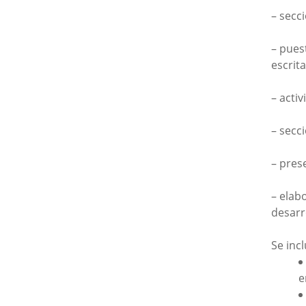
– secc
– pues
escrita
– acti
– secc
– pres
– elab
desarr
Se incl
e