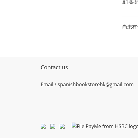
顧客
尚未有
Contact us
Email / spanishbookstorehk@gmail.com