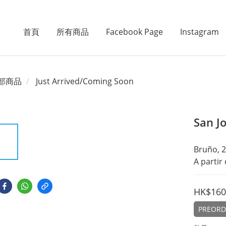
首頁
所有商品
Facebook Page
Instagram
部商品
Just Arrived/Coming Soon
San Jo
Bruño, 2
A partir
HK$160
PREORDE