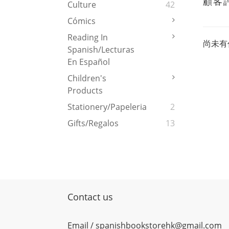
顧客
Culture
42
Cómics
Reading In
尚未有
Spanish/Lecturas
En Español
Children's
Products
Stationery/Papeleria
2
Gifts/Regalos
13
Contact us
Email / spanishbookstorehk@gmail.com