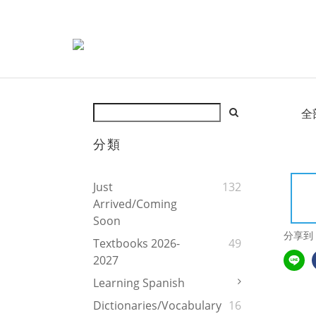
全
分類
Just
132
Arrived/Coming
Soon
分享到
Textbooks 2026-
49
2027
Learning Spanish
Dictionaries/Vocabulary
16