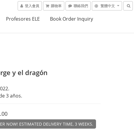
登入會員
購物車
聯絡我們
繁體中文
Profesores ELE
Book Order Inquiry
rge y el dragón
022. 
 de 3 años.
.00
R NOW! ESTIMATED DELIVERY TIME, 3 WEEKS.