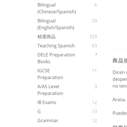
Bilingual
6
(Chinese/Spanish)
Bilingual
29
(English/Spanish)
精選商品
333
Teaching Spanish
63
DELE Preparation
商品
Books
IGCSE
11
Dicen 
Preparation
desper
no ten
A/AS Level
3
Preparation
Arasa,
IB Exams
12
G
13
Puedes
Grammar
12