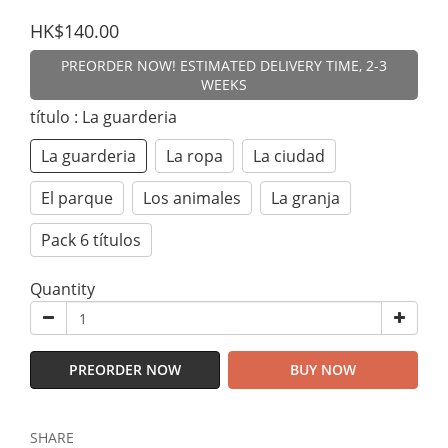
HK$140.00
PREORDER NOW! ESTIMATED DELIVERY TIME, 2-3
WEEKS
título
: La guarderia
La guarderia
La ropa
La ciudad
El parque
Los animales
La granja
Pack 6 títulos
Quantity
PREORDER NOW
BUY NOW
SHARE